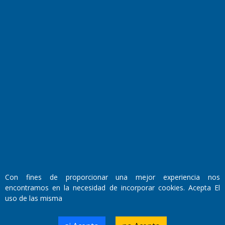
Fundado por el
Doctor Antonio Nemesio
Primera edición: Domingo 3 de Mayo de 1992
Miembro de ADIRA,ADEPA y CPPAL
Propietario: El Diario SRL
Director Periodístico:
Con fines de proporcionar una mejor experiencia nos
Walter René Goñi
encontramos en la necesidad de incorporar cookies. Acepta El
uso de las misma
Domicilio Legal: José Ingenieros 855,