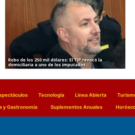
Robo de los 250 mil dólares: El TIP revocó la
domiciliaria a uno de los imputados
spectáculos
Tecnología
Linea Abierta
Turism
a y Gastronomía
Suplementos Anuales
Horósc
e Pocillos
Transmisiones en vivo