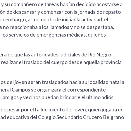
 y su compañero de tareas habían decidido acostarse a
ión de descansar y comenzar con la jornada de reparto
n embargo, al momento de iniciar la actividad, el
 no reaccionaba a los llamados y no se despertaba,
y a los servicios de emergencias médicas, quienes
era de que las autoridades judiciales de Río Negro
ealizar el traslado del cuerpo desde aquella provincia
tos del joven serán trasladados hacia su localidad natal a
eneral Campos se organizará el correspondiente
s, amigos y vecinos puedan brindarle el último adiós.
ndo pesar por el fallecimiento del joven, quien jugaba en
dad educativa del Colegio Secundario Crucero Belgrano