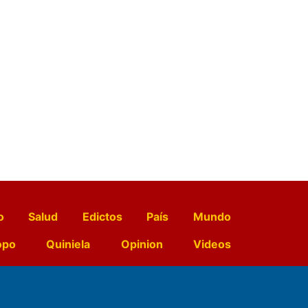
o
Salud
Edictos
País
Mundo
opo
Quiniela
Opinion
Videos
El Diario de Papel en DIGITAL