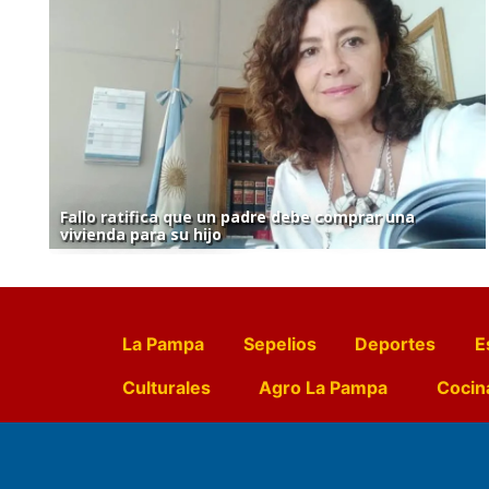
Fallo ratifica que un padre debe comprar una
vivienda para su hijo
La Pampa
Sepelios
Deportes
E
Culturales
Agro La Pampa
Cocin
Farmacias de turno
Entr