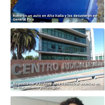
Robaron un auto en Alta Italia y los detuvieron en
General Pico
No podrá ver a su hijo hasta demostrar avances en
un tratamiento psicológico