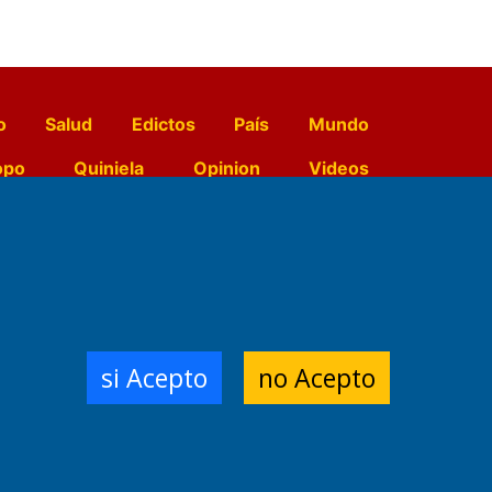
o
Salud
Edictos
País
Mundo
opo
Quiniela
Opinion
Videos
El Diario de Papel en DIGITAL
e Contenidos:
Nemesio
si Acepto
no Acepto
ración,
 Planta Impresora:
,
a, Argentina.
/18/19/20
3