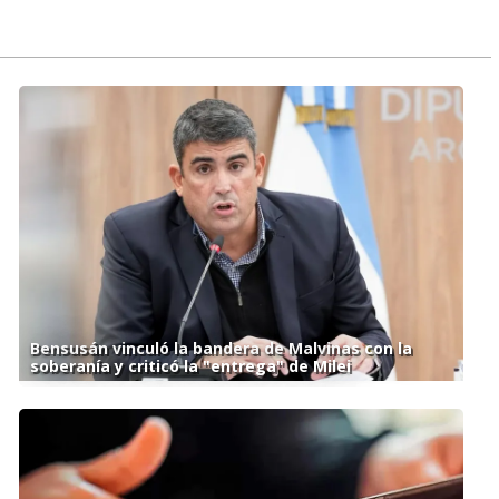
Bensusán vinculó la bandera de Malvinas con la
soberanía y criticó la "entrega" de Milei