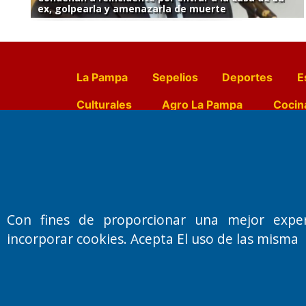
ex, golpearla y amenazarla de muerte
La Pampa
Sepelios
Deportes
E
Culturales
Agro La Pampa
Cocin
Farmacias de turno
Entr
Fundado por el
Doctor Antonio 
Con fines de proporcionar una mejor expe
Primera edición: Domingo 3 de May
incorporar cookies. Acepta El uso de las misma
Miembro de ADIRA,ADEPA y CPPAL
Propietario: El Diario SRL
Director Periodístico:
Walter René Goñi