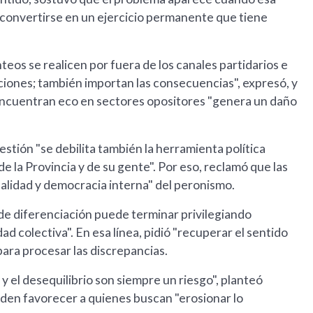
ra convertirse en un ejercicio permanente que tiene
teos se realicen por fuera de los canales partidarios e
enciones; también importan las consecuencias", expresó, y
 encuentran eco en sectores opositores "genera un daño
stión "se debilita también la herramienta política
 la Provincia y de su gente". Por eso, reclamó que las
nalidad y democracia interna" del peronismo.
e diferenciación puede terminar privilegiando
d colectiva". En esa línea, pidió "recuperar el sentido
para procesar las discrepancias.
y el desequilibrio son siempre un riesgo", planteó
eden favorecer a quienes buscan "erosionar lo