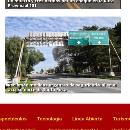
Un muerto y tres heridos por un choque en la Ruta
Provincial 101
Reclaman medidas urgentes de seguridad vial en el
acceso norte de Santa Rosa
spectáculos
Tecnología
Linea Abierta
Turism