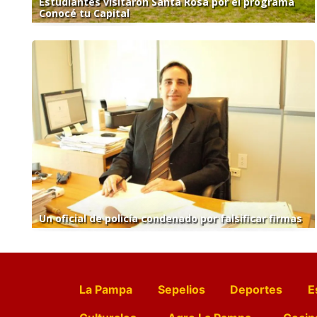
Estudiantes visitaron Santa Rosa por el programa
Conocé tu Capital
Un oficial de policía condenado por falsificar firmas
La Pampa
Sepelios
Deportes
E