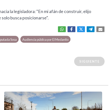
cia la legisladora: "En mi afán de construir, elijo
 solo busca posicionarse".
diputada Sosa
Audiencia pública por El Medanito
SIGUIENTE