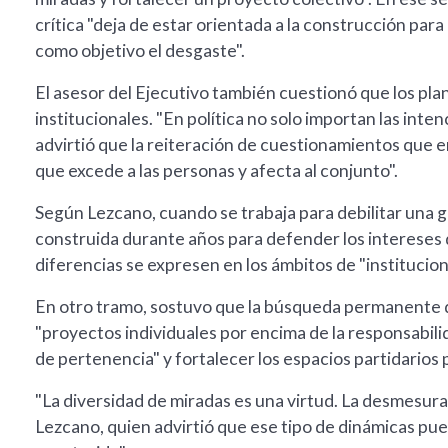
crítica "deja de estar orientada a la construcción pa
como objetivo el desgaste".
El asesor del Ejecutivo también cuestionó que los plan
institucionales. "En política no solo importan las int
advirtió que la reiteración de cuestionamientos que
que excede a las personas y afecta al conjunto".
Según Lezcano, cuando se trabaja para debilitar una ge
construida durante años para defender los intereses de
diferencias se expresen en los ámbitos de "institucio
En otro tramo, sostuvo que la búsqueda permanente d
"proyectos individuales por encima de la responsabilida
de pertenencia" y fortalecer los espacios partidarios 
"La diversidad de miradas es una virtud. La desmesura 
Lezcano, quien advirtió que ese tipo de dinámicas pu