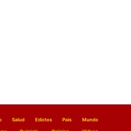
o
Salud
Edictos
País
Mundo