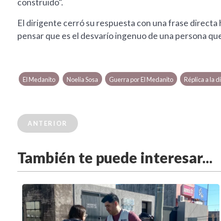
construido".
El dirigente cerró su respuesta con una frase directa ha
pensar que es el desvarío ingenuo de una persona que
El Medanito
Noelia Sosa
Guerra por El Medanito
Réplica a la 
ANTERIOR
También te puede interesar...