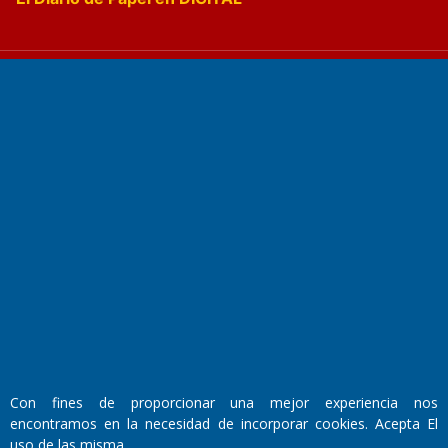
Fundado por el
Doctor Antonio Nemesio
Primera edición: Domingo 3 de Mayo de 1992
Miembro de ADIRA,ADEPA y CPPAL
Propietario: El Diario SRL
Director Periodístico:
Walter René Goñi
Con fines de proporcionar una mejor experiencia nos
encontramos en la necesidad de incorporar cookies. Acepta El
uso de las misma