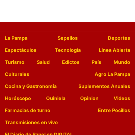
La Pampa
Sepelios
Deportes
Espectáculos
Tecnología
Linea Abierta
Turismo
Salud
Edictos
País
Mundo
Culturales
Agro La Pampa
Cocina y Gastronomía
Suplementos Anuales
Horóscopo
Quiniela
Opinion
Videos
Farmacias de turno
Entre Pocillos
Transmisiones en vivo
El Diario de Papel en DIGITAL