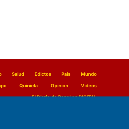
o
Salud
Edictos
País
Mundo
opo
Quiniela
Opinion
Videos
El Diario de Papel en DIGITAL