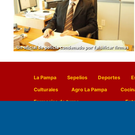
Un oficial de policía condenado por falsificar firmas
La Pampa
Sepelios
Deportes
E
Culturales
Agro La Pampa
Cocin
Farmacias de turno
Entr