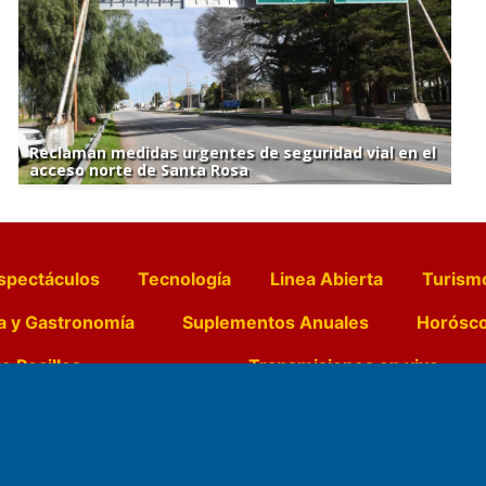
Reclaman medidas urgentes de seguridad vial en el
acceso norte de Santa Rosa
spectáculos
Tecnología
Linea Abierta
Turism
a y Gastronomía
Suplementos Anuales
Horósc
e Pocillos
Transmisiones en vivo