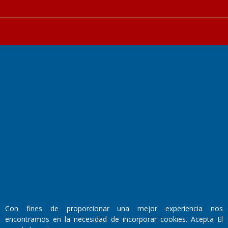
Fundado por el
Doctor Antonio Nemesio
Primera edición: Domingo 3 de Mayo de 1992
Miembro de ADIRA,ADEPA y CPPAL
Propietario: El Diario SRL
Director Periodístico:
Walter René Goñi
Con fines de proporcionar una mejor experiencia nos
encontramos en la necesidad de incorporar cookies. Acepta El
Domicilio Legal: José Ingenieros 855,