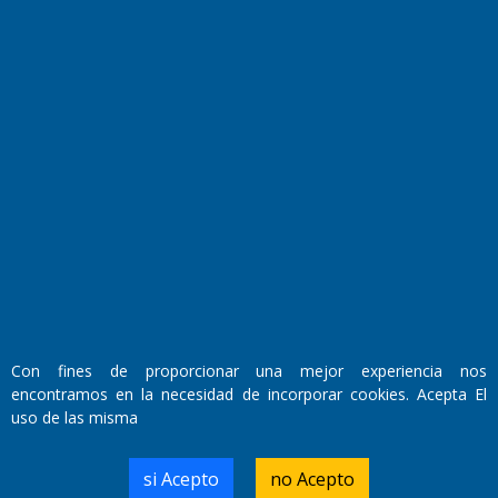
Fundado por el
Doctor Antonio Nemesio
Primera edición: Domingo 3 de Mayo de 1992
Miembro de ADIRA,ADEPA y CPPAL
Propietario: El Diario SRL
Director Periodístico:
Con fines de proporcionar una mejor experiencia nos
Walter René Goñi
encontramos en la necesidad de incorporar cookies. Acepta El
uso de las misma
Domicilio Legal: José Ingenieros 855,
si Acepto
no Acepto
Santa Rosa, La Pampa.