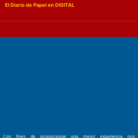
El Diario de Papel en DIGITAL
Fundado por el
Doctor Antonio Nemesio
Primera edición: Domingo 3 de Mayo de 1992
Miembro de ADIRA,ADEPA y CPPAL
Propietario: El Diario SRL
Director Periodístico:
Walter René Goñi
Con fines de proporcionar una mejor experiencia nos