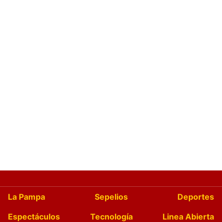
La Pampa
Sepelios
Deportes
Espectáculos
Tecnología
Linea Abierta