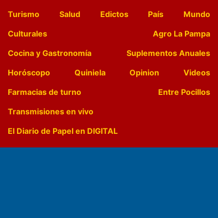
Turismo
Salud
Edictos
País
Mundo
Culturales
Agro La Pampa
Cocina y Gastronomía
Suplementos Anuales
Horóscopo
Quiniela
Opinion
Videos
Farmacias de turno
Entre Pocillos
Transmisiones en vivo
El Diario de Papel en DIGITAL