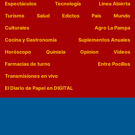
Espectáculos
Tecnología
Linea Abierta
Turismo
Salud
Edictos
País
Mundo
Culturales
Agro La Pampa
Cocina y Gastronomía
Suplementos Anuales
Horóscopo
Quiniela
Opinion
Videos
Farmacias de turno
Entre Pocillos
Transmisiones en vivo
El Diario de Papel en DIGITAL