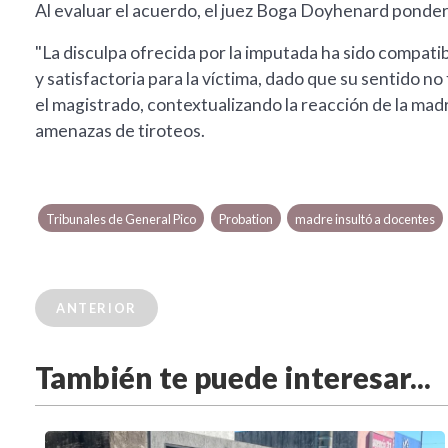
Al evaluar el acuerdo, el juez Boga Doyhenard ponde
"La disculpa ofrecida por la imputada ha sido compatib
y satisfactoria para la víctima, dado que su sentido n
el magistrado, contextualizando la reacción de la mad
amenazas de tiroteos.
Tribunales de General Pico
Probation
madre insultó a docentes
ANTERIOR
También te puede interesar...