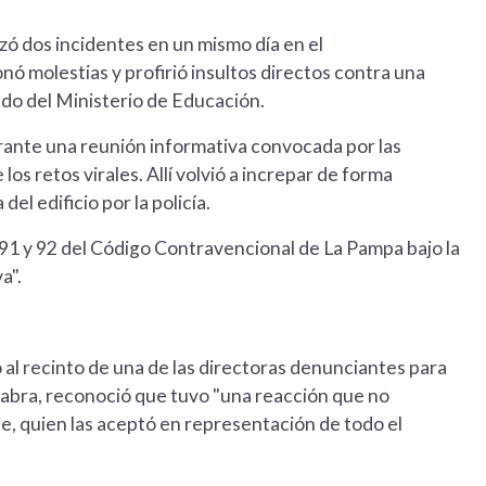
zó dos incidentes en un mismo día en el
ó molestias y profirió insultos directos contra una
ado del Ministerio de Educación.
urante una reunión informativa convocada por las
los retos virales. Allí volvió a increpar de forma
del edificio por la policía.
91 y 92 del Código Contravencional de La Pampa bajo la
a".
 al recinto de una de las directoras denunciantes para
alabra, reconoció que tuvo "una reacción que no
te, quien las aceptó en representación de todo el