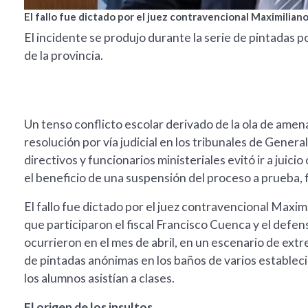
El fallo fue dictado por el juez contravencional Maximilia
El incidente se produjo durante la serie de pintadas p
de la provincia.
Un tenso conflicto escolar derivado de la ola de ame
resolución por vía judicial en los tribunales de Gene
directivos y funcionarios ministeriales evitó ir a juicio 
el beneficio de una suspensión del proceso a prueba,
El fallo fue dictado por el juez contravencional Maxi
que participaron el fiscal Francisco Cuenca y el defen
ocurrieron en el mes de abril, en un escenario de ext
de pintadas anónimas en los baños de varios estable
los alumnos asistían a clases.
El origen de los insultos