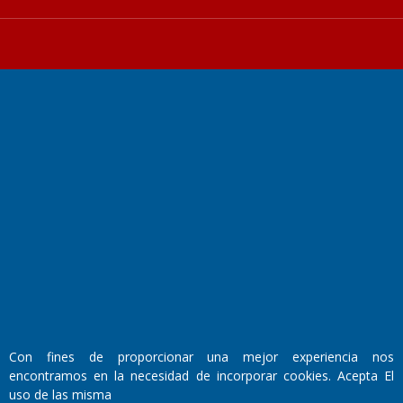
Fundado por el
Doctor Antonio Nemesio
Primera edición: Domingo 3 de Mayo de 1992
Miembro de ADIRA,ADEPA y CPPAL
Propietario: El Diario SRL
Director Periodístico:
Walter René Goñi
Con fines de proporcionar una mejor experiencia nos
encontramos en la necesidad de incorporar cookies. Acepta El
Domicilio Legal: José Ingenieros 855,
uso de las misma