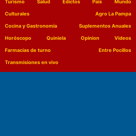
Turismo
Salud
Edictos
País
Mundo
Culturales
Agro La Pampa
Cocina y Gastronomía
Suplementos Anuales
Horóscopo
Quiniela
Opinion
Videos
Farmacias de turno
Entre Pocillos
Transmisiones en vivo
El Diario de Papel en DIGITAL