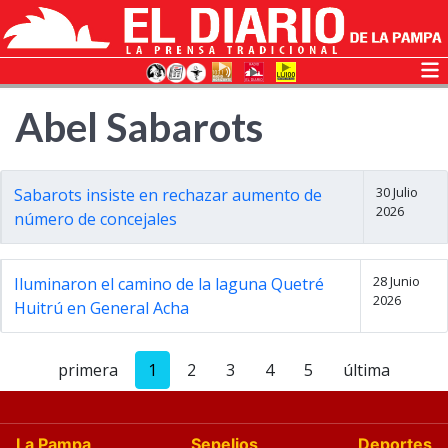
Abel Sabarots
30 Julio
Sabarots insiste en rechazar aumento de
2026
número de concejales
28 Junio
Iluminaron el camino de la laguna Quetré
2026
Huitrú en General Acha
primera
1
2
3
4
5
última
La Pampa
Sepelios
Deportes