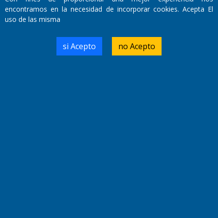
encontramos en la necesidad de incorporar cookies. Acepta El
uso de las misma
Fundado por el
Doctor Antonio Nemesio
Primera edición: Domingo 3 de Mayo de 1992
si Acepto
no Acepto
Miembro de ADIRA,ADEPA y CPPAL
Propietario: El Diario SRL
Director Periodístico:
Walter René Goñi
Domicilio Legal: José Ingenieros 855,
Santa Rosa, La Pampa.
Número de Registro DNDA:
RL-2019-55551274-APN-DNDA#MJ
Edición #
9420
Fecha de Edición:
9/08/2026
Fecha de Inicio: 19/10/2000
Director General de Contenidos:
Dr. Jorge Ricardo Nemesio
Redacción, Administración,