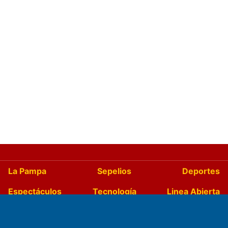
La Pampa
Sepelios
Deportes
Espectáculos
Tecnología
Linea Abierta
Turismo
Salud
Edictos
País
Mundo