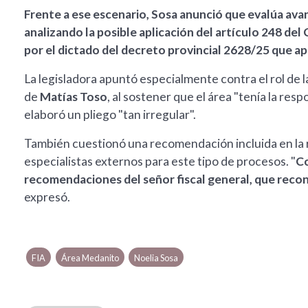
Frente a ese escenario, Sosa anunció que evalúa avanz
analizando la posible aplicación del artículo 248 del
por el dictado del decreto provincial 2628/25 que ap
La legisladora apuntó especialmente contra el rol de 
de
Matías Toso
, al sostener que el área "tenía la res
elaboró un pliego "tan irregular".
También cuestionó una recomendación incluida en la r
especialistas externos para este tipo de procesos. "
Co
recomendaciones del señor fiscal general, que recon
expresó.
FIA
Área Medanito
Noelia Sosa