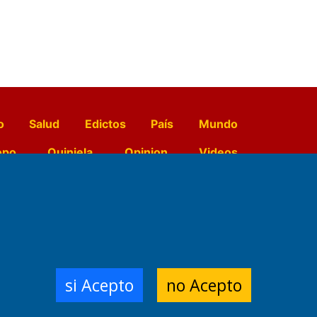
o
Salud
Edictos
País
Mundo
opo
Quiniela
Opinion
Videos
El Diario de Papel en DIGITAL
e Contenidos:
Nemesio
si Acepto
no Acepto
ración,
 Planta Impresora: