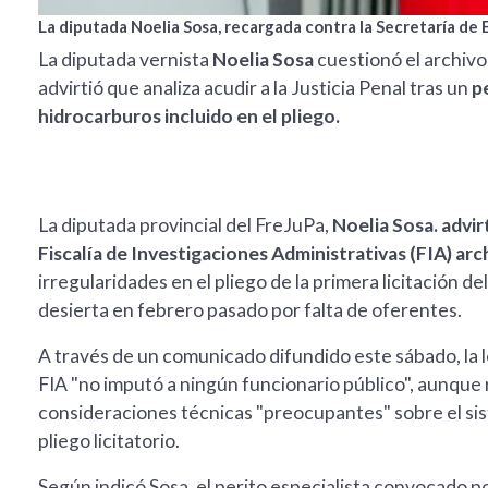
La diputada Noelia Sosa, recargada contra la Secretaría de 
La diputada vernista
Noelia Sosa
cuestionó el archivo 
advirtió que analiza acudir a la Justicia Penal tras un
p
hidrocarburos incluido en el pliego.
La diputada provincial del FreJuPa,
Noelia Sosa. advirt
Fiscalía de Investigaciones Administrativas (FIA) arc
irregularidades en el pliego de la primera licitación 
desierta en febrero pasado por falta de oferentes.
A través de un comunicado difundido este sábado, la 
FIA "no imputó a ningún funcionario público", aunqu
consideraciones técnicas "preocupantes" sobre el sis
pliego licitatorio.
Según indicó Sosa, el perito especialista convocado p