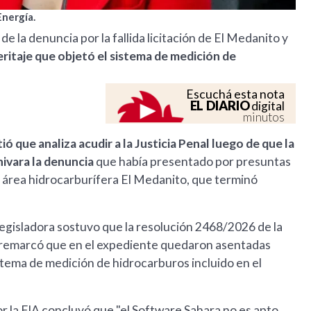
Energía.
de la denuncia por la fallida licitación de El Medanito y
eritaje que objetó el sistema de medición de
Escuchá esta nota
EL DIARIO
digital
minutos
ió que analiza acudir a la Justicia Penal luego de que la
hivara la denuncia
que había presentado por presuntas
del área hidrocarburífera El Medanito, que terminó
legisladora sostuvo que la resolución 2468/2026 de la
e remarcó que en el expediente quedaron asentadas
tema de medición de hidrocarburos incluido en el
or la FIA concluyó que "el Software Sahara no es apto