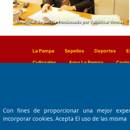
Un oficial de policía condenado por falsificar firmas
La Pampa
Sepelios
Deportes
E
Culturales
Agro La Pampa
Cocin
Farmacias de turno
Entr
Fundado por el
Doctor Antonio 
Con fines de proporcionar una mejor expe
Primera edición: Domingo 3 de May
incorporar cookies. Acepta El uso de las misma
Miembro de ADIRA,ADEPA y CPPAL
Propietario: El Diario SRL