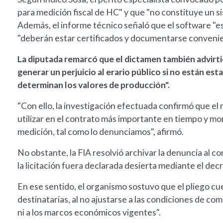
para medición fiscal de HC" y que "no constituye un s
Además, el informe técnico señaló que el software "es
"deberán estar certificados y documentarse conveni
La diputada remarcó que el dictamen también advirti
generar un perjuicio al erario público si no están 
determinan los valores de producción".
"Con ello, la investigación efectuada confirmó que e
utilizar en el contrato más importante en tiempo y 
medición, tal como lo denunciamos", afirmó.
No obstante, la FIA resolvió archivar la denuncia al 
la licitación fuera declarada desierta mediante el dec
En ese sentido, el organismo sostuvo que el pliego cu
destinatarias, al no ajustarse a las condiciones de co
ni a los marcos económicos vigentes".