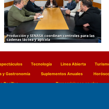
Producción y SENASA coordinan controles para las
cadenas láctea y apícola
spectáculos
Tecnología
Linea Abierta
Turism
a y Gastronomía
Suplementos Anuales
Horósc
e Pocillos
Transmisiones en vivo