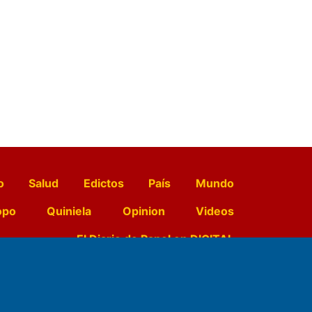
o
Salud
Edictos
País
Mundo
opo
Quiniela
Opinion
Videos
El Diario de Papel en DIGITAL