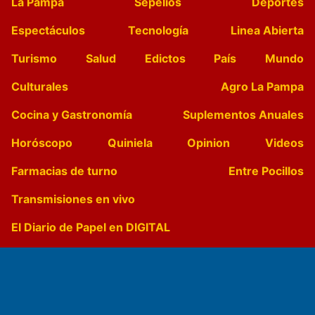
La Pampa
Sepelios
Deportes
Espectáculos
Tecnología
Linea Abierta
Turismo
Salud
Edictos
País
Mundo
Culturales
Agro La Pampa
Cocina y Gastronomía
Suplementos Anuales
Horóscopo
Quiniela
Opinion
Videos
Farmacias de turno
Entre Pocillos
Transmisiones en vivo
El Diario de Papel en DIGITAL