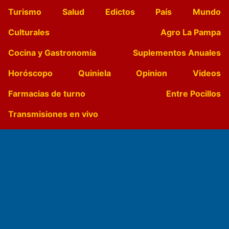
Turismo
Salud
Edictos
País
Mundo
Culturales
Agro La Pampa
Cocina y Gastronomía
Suplementos Anuales
Horóscopo
Quiniela
Opinion
Videos
Farmacias de turno
Entre Pocillos
Transmisiones en vivo
El Diario de Papel en DIGITAL