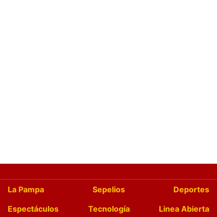
La Pampa
Sepelios
Deportes
Espectáculos
Tecnología
Linea Abierta