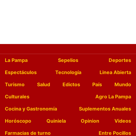
La Pampa
Sepelios
Deportes
Espectáculos
Tecnología
Linea Abierta
Turismo
Salud
Edictos
País
Mundo
Culturales
Agro La Pampa
Cocina y Gastronomía
Suplementos Anuales
Horóscopo
Quiniela
Opinion
Videos
Farmacias de turno
Entre Pocillos