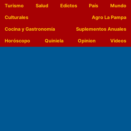
Turismo
Salud
Edictos
País
Mundo
Culturales
Agro La Pampa
Cocina y Gastronomía
Suplementos Anuales
Horóscopo
Quiniela
Opinion
Videos
Farmacias de turno
Entre Pocillos
Transmisiones en vivo
El Diario de Papel en DIGITAL