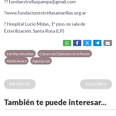
??
fundaestrellaspampa@gmail.com
?www.fundacionestrellasamarillas.org.ar
? Hospital Lucio Molas, 1° piso, ex sala de
Esterilización. Santa Rosa (LP)
Estrellas Amarillas
Cámara de Diputados de la Nación
Martín Aveiro
Agenda vial
ANTERIOR
SIGUIENTE
También te puede interesar...