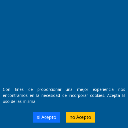
Fundado por el
Doctor Antonio Nemesio
Primera edición: Domingo 3 de Mayo de 1992
Miembro de ADIRA,ADEPA y CPPAL
Propietario: El Diario SRL
Director Periodístico:
Con fines de proporcionar una mejor experiencia nos
Walter René Goñi
encontramos en la necesidad de incorporar cookies. Acepta El
uso de las misma
Domicilio Legal: José Ingenieros 855,
si Acepto
no Acepto
Santa Rosa, La Pampa.
Número de Registro DNDA: