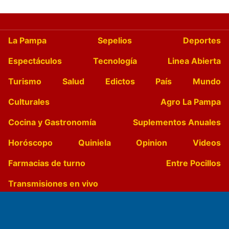
La Pampa
Sepelios
Deportes
Espectáculos
Tecnología
Linea Abierta
Turismo
Salud
Edictos
País
Mundo
Culturales
Agro La Pampa
Cocina y Gastronomía
Suplementos Anuales
Horóscopo
Quiniela
Opinion
Videos
Farmacias de turno
Entre Pocillos
Transmisiones en vivo
El Diario de Papel en DIGITAL