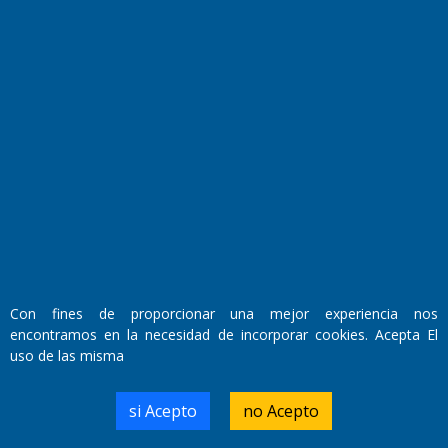
Fundado por el
Doctor Antonio Nemesio
Primera edición: Domingo 3 de Mayo de 1992
Miembro de ADIRA,ADEPA y CPPAL
Propietario: El Diario SRL
Con fines de proporcionar una mejor experiencia nos
Director Periodístico:
encontramos en la necesidad de incorporar cookies. Acepta El
Walter René Goñi
uso de las misma
si Acepto
no Acepto
Domicilio Legal: José Ingenieros 855,
Santa Rosa, La Pampa.