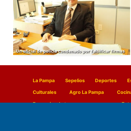
Un oficial de policía condenado por falsificar firmas
La Pampa
Sepelios
Deportes
E
Culturales
Agro La Pampa
Cocin
Farmacias de turno
Entr