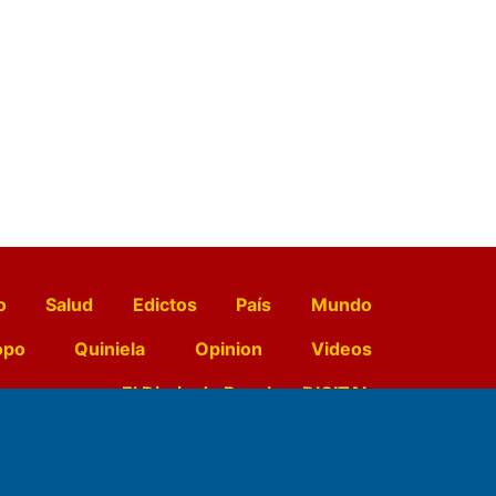
o
Salud
Edictos
País
Mundo
opo
Quiniela
Opinion
Videos
El Diario de Papel en DIGITAL