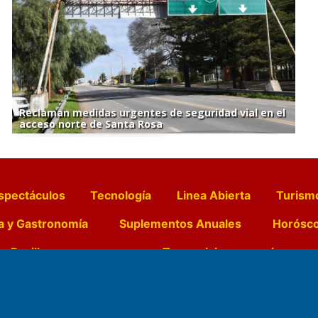
Reclaman medidas urgentes de seguridad vial en el
acceso norte de Santa Rosa
spectáculos
Tecnología
Linea Abierta
Turism
a y Gastronomía
Suplementos Anuales
Horósc
e Pocillos
Transmisiones en vivo