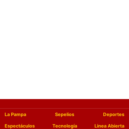
La Pampa
Sepelios
Deportes
Espectáculos
Tecnología
Linea Abierta