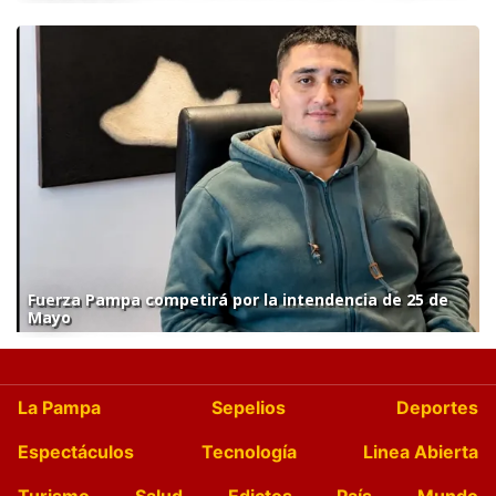
Fuerza Pampa competirá por la intendencia de 25 de
Mayo
La Pampa
Sepelios
Deportes
Espectáculos
Tecnología
Linea Abierta
Turismo
Salud
Edictos
País
Mundo