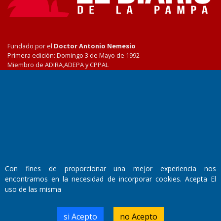
Fundado por el
Doctor Antonio Nemesio
Primera edición: Domingo 3 de Mayo de 1992
Miembro de ADIRA,ADEPA y CPPAL
Propietario: El Diario SRL
Director Periodístico:
Walter René Goñi
Domicilio Legal: José Ingenieros 855,
Santa Rosa, La Pampa.
Número de Registro DNDA:
RL-2019-55551274-APN-DNDA#MJ
Edición #
9419
Con fines de proporcionar una mejor experiencia nos
Fecha de Edición:
8/08/2026
encontramos en la necesidad de incorporar cookies. Acepta El
Fecha de Inicio: 19/10/2000
uso de las misma
si Acepto
no Acepto
Director General de Contenidos: