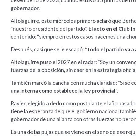
desempeño de 2023, cuando estuvo a 5 puntos de frus
gobernador.
Altolaguirre, este miércoles primero aclaró que Berh
"nuestro presidente del partido". El
acto en el Club 
contenido: "siempre en estos casos hacemos una chori
Después, casi que se le escapó:
"Todo el partido va 
Altolaguirre puso el 2027 en el radar: "Soy un conven
fuerzas de la oposición, sin caer en la estrategia oficial
También marcó la cancha con mucha claridad: "Si se c
una interna como establece la ley provincial
".
Ravier, elegido a dedo como postulante el año pasado
tiene la esperanza de que el gobierno nacional tambi
gobernador de una alianza con otras fuerzas no peron
Es una de las pujas que se viene en el seno de ese rej