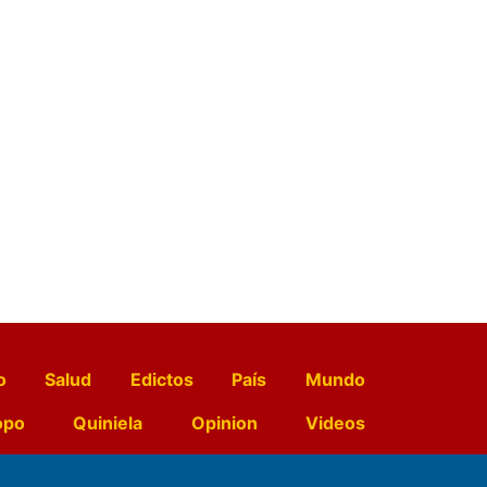
o
Salud
Edictos
País
Mundo
opo
Quiniela
Opinion
Videos
El Diario de Papel en DIGITAL