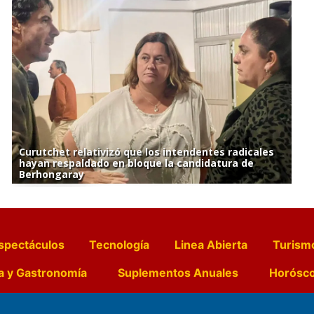
Curutchet relativizó que los intendentes radicales
hayan respaldado en bloque la candidatura de
Berhongaray
spectáculos
Tecnología
Linea Abierta
Turism
a y Gastronomía
Suplementos Anuales
Horósc
e Pocillos
Transmisiones en vivo