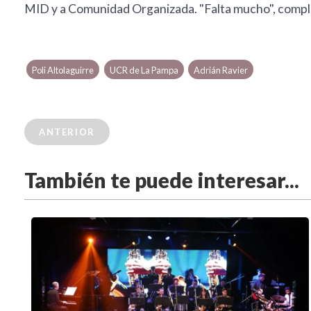
MID y a Comunidad Organizada. "Falta mucho", comple
Poli Altolaguirre
UCR de La Pampa
Adrián Ravier
ANTERIOR
También te puede interesar...