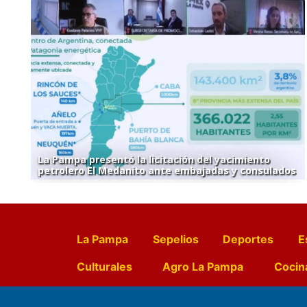
La Pampa presentó la licitación del yacimiento
petrolero El Medanito ante embajadas y consulados
La Pampa
Sepelios
Deportes
E
Culturales
Agro La Pampa
Cocin
Farmacias de turno
Entr