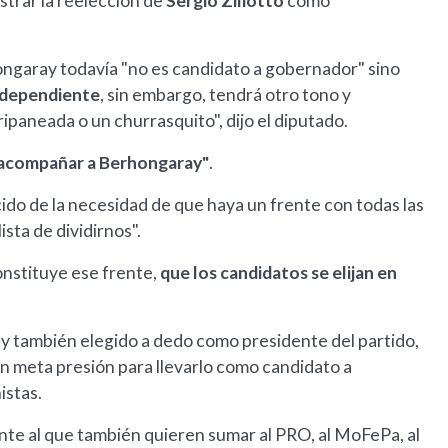
trar la reelección de
Sergio Ziliotto
como
ongaray todavía "no es candidato a gobernador" sino
Independiente
, sin embargo, tendrá otro tono y
paneada o un churrasquito", dijo el diputado.
a acompañar a Berhongaray"
.
cido de la necesidad de que haya un frente con todas las
ista de dividirnos".
onstituye ese frente,
que los candidatos se elijan en
 y también elegido a dedo como presidente del partido,
én meta presión para llevarlo como candidato a
istas.
unte al que también quieren sumar al PRO, al MoFePa, al