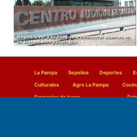
No podrá ver a su hijo hasta demostrar avances en
un tratamiento psicológico
La Pampa
Sepelios
Deportes
E
Culturales
Agro La Pampa
Cocin
Farmacias de turno
Entr
Fundado por el
Doctor Antonio 