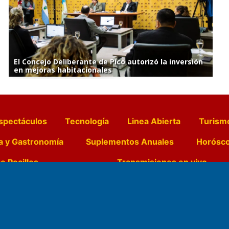
El Concejo Deliberante de Pico autorizó la inversión
en mejoras habitacionales
spectáculos
Tecnología
Linea Abierta
Turism
a y Gastronomía
Suplementos Anuales
Horósc
e Pocillos
Transmisiones en vivo
Nemesio
Domicilio Legal: José Ingenieros 855,
Director General d