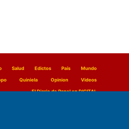
o
Salud
Edictos
País
Mundo
opo
Quiniela
Opinion
Videos
El Diario de Papel en DIGITAL
e Contenidos: