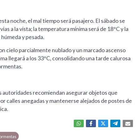
esta noche, el mal tiempo será pasajero. El sábado se
as a la vista; la temperatura mínima será de 18°C y la
a húmeda y pesada.
Con cielo parcialmente nublado y un marcado ascenso
ma llegará a los 33°C, consolidando una tarde calurosa
 tormentas.
 las autoridades recomiendan asegurar objetos que
 por calles anegadas y mantenerse alejados de postes de
ica.
 tormentas