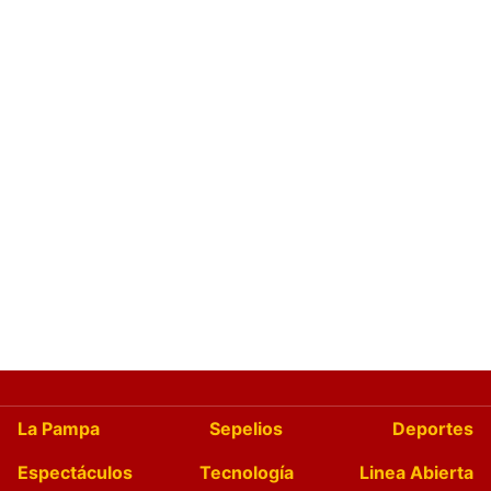
La Pampa
Sepelios
Deportes
Espectáculos
Tecnología
Linea Abierta