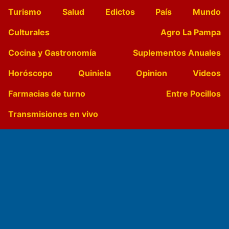
Turismo
Salud
Edictos
País
Mundo
Culturales
Agro La Pampa
Cocina y Gastronomía
Suplementos Anuales
Horóscopo
Quiniela
Opinion
Videos
Farmacias de turno
Entre Pocillos
Transmisiones en vivo
El Diario de Papel en DIGITAL