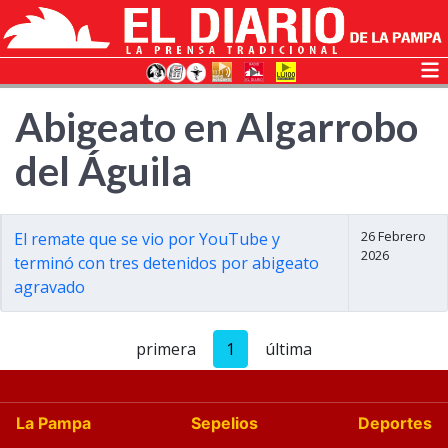
Abigeato en Algarrobo
del Águila
26 Febrero
El remate que se vio por YouTube y
2026
terminó con tres detenidos por abigeato
agravado
primera
1
última
La Pampa
Sepelios
Deportes