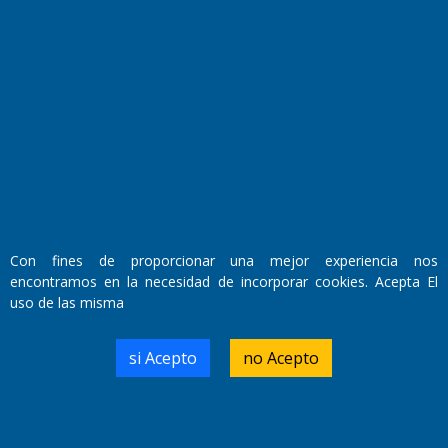
Fundado por el
Doctor Antonio Nemesio
Primera edición: Domingo 3 de Mayo de 1992
Miembro de ADIRA,ADEPA y CPPAL
Propietario: El Diario SRL
Director Periodístico:
Walter René Goñi
Con fines de proporcionar una mejor experiencia nos
encontramos en la necesidad de incorporar cookies. Acepta El
uso de las misma
Domicilio Legal: José Ingenieros 855,
Santa Rosa, La Pampa.
Número de Registro DNDA:
si Acepto
no Acepto
RL-2019-55551274-APN-DNDA#MJ
Edición #
9418
Fecha de Edición:
7/08/2026
Fecha de Inicio: 19/10/2000