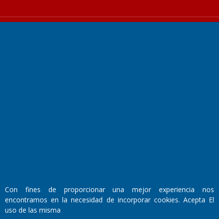
Fundado por el
Doctor Antonio Nemesio
Primera edición: Domingo 3 de Mayo de 1992
Miembro de ADIRA,ADEPA y CPPAL
Propietario: El Diario SRL
Director Periodístico:
Walter René Goñi
Con fines de proporcionar una mejor experiencia nos
encontramos en la necesidad de incorporar cookies. Acepta El
uso de las misma
Domicilio Legal: José Ingenieros 855,