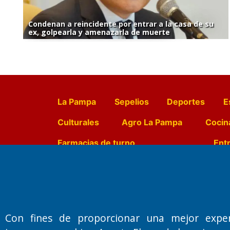
Condenan a reincidente por entrar a la casa de su
ex, golpearla y amenazarla de muerte
La Pampa
Sepelios
Deportes
E
Culturales
Agro La Pampa
Cocin
Farmacias de turno
Entr
Fundado por el
Doctor Antonio 
Primera edición: Domingo 3 de May
Con fines de proporcionar una mejor expe
Miembro de ADIRA,ADEPA y CPPAL