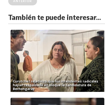
ANTERIOR
También te puede interesar...
Curutchet relativizó que los intendentes radicales
hayan respaldado en bloque la candidatura de
Berhongaray