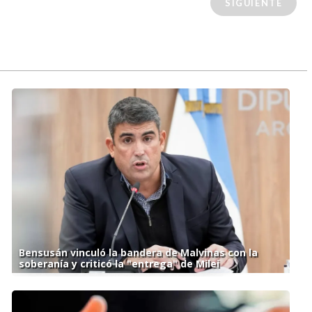
SIGUIENTE
Bensusán vinculó la bandera de Malvinas con la
soberanía y criticó la "entrega" de Milei