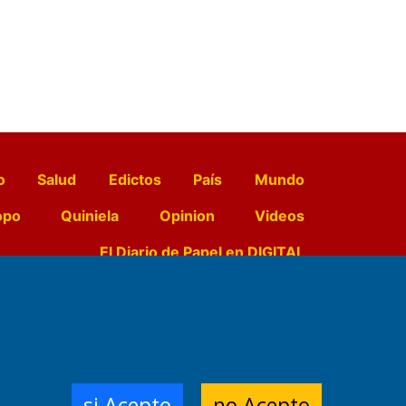
o
Salud
Edictos
País
Mundo
opo
Quiniela
Opinion
Videos
El Diario de Papel en DIGITAL
e Contenidos:
Nemesio
ración,
si Acepto
no Acepto