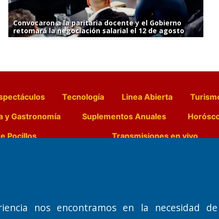
Convocaron a la paritaria docente y el Gobierno
retomará la negociación salarial el 12 de agosto
spectáculos
Tecnología
Linea Abierta
Turism
a y Gastronomía
Suplementos Anuales
Horósc
e Pocillos
Transmisiones en vivo
Nemesio
Domicilio Legal: José Ingenieros 855,
Director General d
o de 1992
Santa Rosa, La Pampa.
Dr. Jorge Ricardo 
riencia nos encontramos en la necesidad de
Número de Registro DNDA:
Redacción, Administ