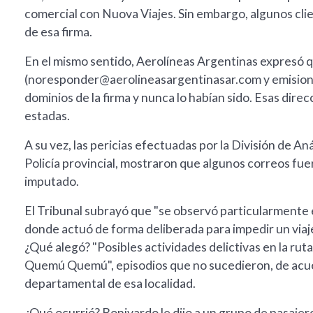
comercial con Nuova Viajes. Sin embargo, algunos cl
de esa firma.
En el mismo sentido, Aerolíneas Argentinas expresó q
(
noresponder@aerolineasargentinasar.com
y emisio
dominios de la firma y nunca lo habían sido. Esas dir
estadas.
A su vez, las pericias efectuadas por la División de 
Policía provincial, mostraron que algunos correos fue
imputado.
El Tribunal subrayó que "se observó particularmente el
donde actuó de forma deliberada para impedir un viaje 
¿Qué alegó? "Posibles actividades delictivas en la rut
Quemú Quemú", episodios que no sucedieron, de acuer
departamental de esa localidad.
¿Qué ocurrió? Bonivardo le dijo a un grupo de pasajero