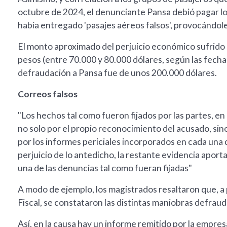
octubre de 2024, el denunciante Pansa debió pagar lo
había entregado 'pasajes aéreos falsos', provocándole
El monto aproximado del perjuicio económico sufrido
pesos (entre 70.000 y 80.000 dólares, según las fechas 
defraudación a Pansa fue de unos 200.000 dólares.
Correos falsos
"Los hechos tal como fueron fijados por las partes, e
no solo por el propio reconocimiento del acusado, sin
por los informes periciales incorporados en cada una d
perjuicio de lo antedicho, la restante evidencia aport
una de las denuncias tal como fueran fijadas"
A modo de ejemplo, los magistrados resaltaron que, a p
Fiscal, se constataron las distintas maniobras defraud
Así, en la causa hay un informe remitido por la emp