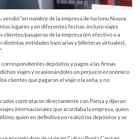
, vendió "en nombre de la empresa de turismo Nuova
tintos lugares y en diferentes fechas; incluso viajes
s clientes/pasajeros de la empresa (en efectivo o a
distintas entidades bancarias y billeteras virtuales),
".
os correspondientes depósitos y pagos a las firmas
 dichos viajes y ocasionándoles un perjuicio económico
os clientes que pagaron el viaje o la seña, y no
ificados contrataron directamente con Pansa y dijeron
s viajes internacionales que acordaba la empresa, quien
ltimo; quien en definitiva no realizó los depósitos y se
ue se encontraban de viaje en Cuba y Punta Cana en