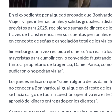
En el expediente penal quedó probado que Bonivardo
Viajes, viajes internacionales y salidas grupales, a dis
previstos para 2025, recibiendo sumas de dinero de lo
través de transferencias en sus cuentas personales en 
en concepto de señas o cancelación total de los viajes
Sin embargo, una vez recibido el dinero, "no realizó l
mayoristas para cumplir con lo convenido; frustrando
tanto al propietario de la agencia, Daniel Pansa, como l
pudieron o no podrán viajar".
Los jueces indicaron que "si bien alguno de los damn
no conocer a Bonivardo, al igual que en el resto de lo
se hacía cargo de toda la cuestión operativa era este ú
apropió del dinero entregado por los clientes".
Asimismo, y con relación a los grupos de pasajeros q