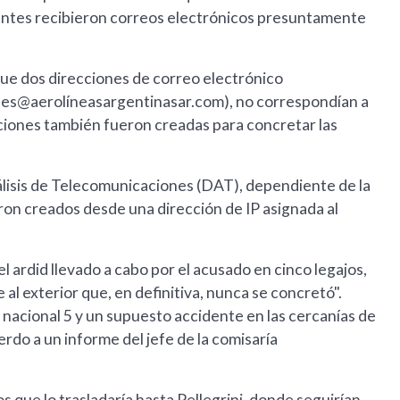
ientes recibieron correos electrónicos presuntamente
ue dos direcciones de correo electrónico
nes@aerolíneasargentinasar.com), no correspondían a
ecciones también fueron creadas para concretar las
Análisis de Telecomunicaciones (DAT), dependiente de la
ron creados desde una dirección de IP asignada al
 ardid llevado a cabo por el acusado en cinco legajos,
al exterior que, en definitiva, nunca se concretó".
a nacional 5 y un supuesto accidente en las cercanías de
do a un informe del jefe de la comisaría
s que lo trasladaría hasta Pellegrini, donde seguirían