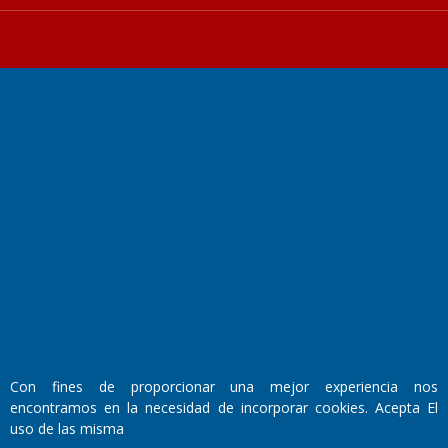
Fundado por el
Doctor Antonio Nemesio
Primera edición: Domingo 3 de Mayo de 1992
Miembro de ADIRA,ADEPA y CPPAL
Propietario: El Diario SRL
Director Periodístico:
Walter René Goñi
Con fines de proporcionar una mejor experiencia nos
encontramos en la necesidad de incorporar cookies. Acepta El
Domicilio Legal: José Ingenieros 855,
uso de las misma
Santa Rosa, La Pampa.