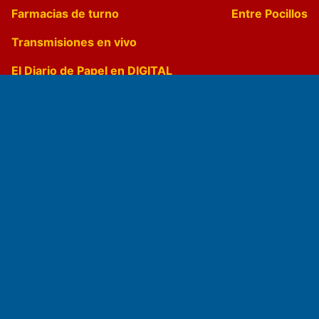
Farmacias de turno
Entre Pocillos
Transmisiones en vivo
El Diario de Papel en DIGITAL
Fundado por el
Doctor Antonio Nemesio
Primera edición: Domingo 3 de Mayo de 1992
Miembro de ADIRA,ADEPA y CPPAL