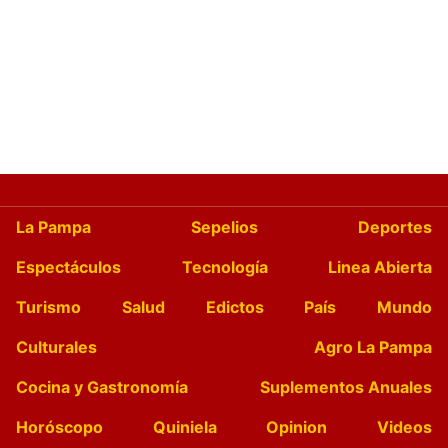
La Pampa
Sepelios
Deportes
Espectáculos
Tecnología
Linea Abierta
Turismo
Salud
Edictos
País
Mundo
Culturales
Agro La Pampa
Cocina y Gastronomía
Suplementos Anuales
Horóscopo
Quiniela
Opinion
Videos