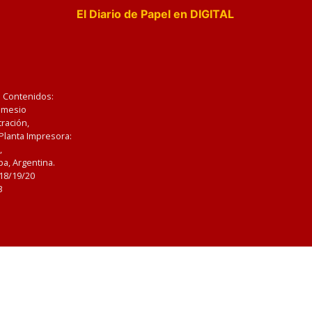
El Diario de Papel en DIGITAL
e Contenidos:
Nemesio
ración,
 Planta Impresora:
,
a, Argentina.
/18/19/20
3