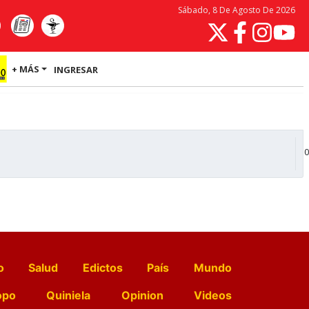
Sábado, 8 De Agosto De 2026
+ MÁS
INGRESAR
0
o
Salud
Edictos
País
Mundo
opo
Quiniela
Opinion
Videos