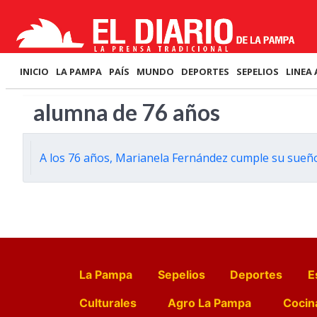
INICIO
LA PAMPA
PAÍS
MUNDO
DEPORTES
SEPELIOS
LINEA 
alumna de 76 años
A los 76 años, Marianela Fernández cumple su sueño
La Pampa
Sepelios
Deportes
E
Culturales
Agro La Pampa
Cocin