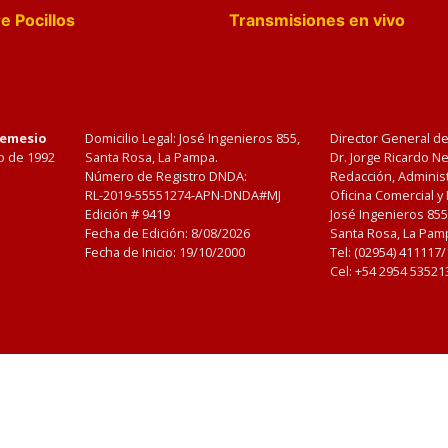
e Pocillos
Transmisiones en vivo
Nemesio
Domicilio Legal: José Ingenieros 855,
Director General d
o de 1992
Santa Rosa, La Pampa.
Dr. Jorge Ricardo 
Número de Registro DNDA:
Redacción, Administ
RL-2019-55551274-APN-DNDA#MJ
Oficina Comercial y
Edición #
9419
José Ingenieros 855
Fecha de Edición:
8/08/2026
Santa Rosa, La Pamp
Fecha de Inicio: 19/10/2000
Tel: (02954) 411117
Cel: +54 2954 53521