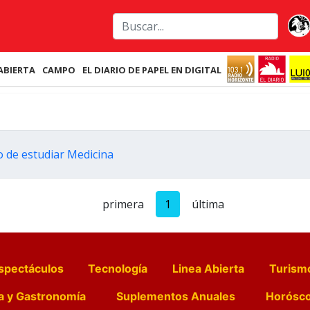
ABIERTA
CAMPO
EL DIARIO DE PAPEL EN DIGITAL
 de estudiar Medicina
primera
1
última
spectáculos
Tecnología
Linea Abierta
Turism
a y Gastronomía
Suplementos Anuales
Horósc