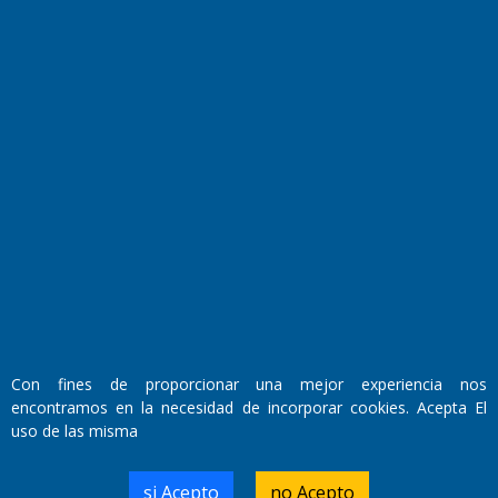
Fundado por el
Doctor Antonio Nemesio
Primera edición: Domingo 3 de Mayo de 1992
Miembro de ADIRA,ADEPA y CPPAL
Propietario: El Diario SRL
Director Periodístico:
Con fines de proporcionar una mejor experiencia nos
Walter René Goñi
encontramos en la necesidad de incorporar cookies. Acepta El
uso de las misma
Domicilio Legal: José Ingenieros 855,
si Acepto
no Acepto
Santa Rosa, La Pampa.