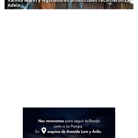
Varinia Marín y legisladores provinciales recorrieron La
Adela