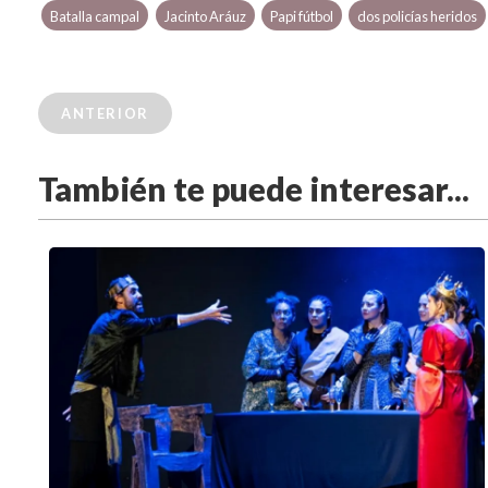
Batalla campal
Jacinto Aráuz
Papi fútbol
dos policías heridos
ANTERIOR
También te puede interesar...