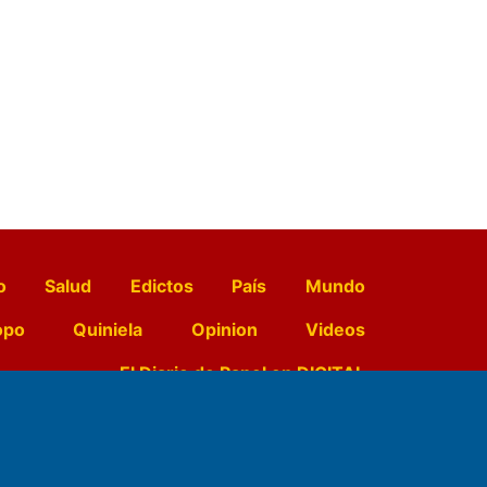
o
Salud
Edictos
País
Mundo
opo
Quiniela
Opinion
Videos
El Diario de Papel en DIGITAL