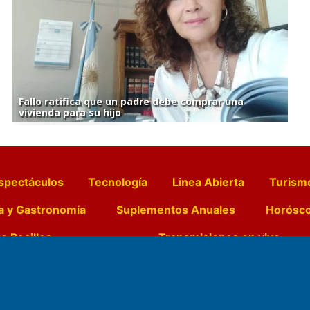
Fallo ratifica que un padre debe comprar una
vivienda para su hijo
spectáculos
Tecnología
Linea Abierta
Turism
a y Gastronomía
Suplementos Anuales
Horósc
e Pocillos
Transmisiones en vivo