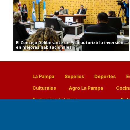
El Concejo Deliberante de Pico autorizó la inversión
en mejoras habitacionales
La Pampa
Sepelios
Deportes
E
Culturales
Agro La Pampa
Cocin
Farmacias de turno
Entr