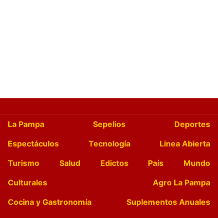
La Pampa
Sepelios
Deportes
Espectáculos
Tecnología
Linea Abierta
Turismo
Salud
Edictos
País
Mundo
Culturales
Agro La Pampa
Cocina y Gastronomía
Suplementos Anuales