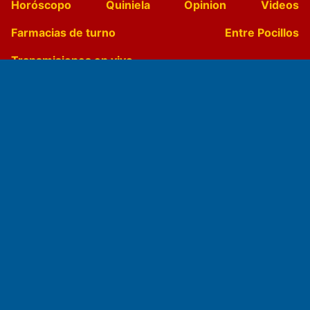
Horóscopo
Quiniela
Opinion
Videos
Farmacias de turno
Entre Pocillos
Transmisiones en vivo
El Diario de Papel en DIGITAL
Fundado por el
Doctor Antonio Nemesio
Primera edición: Domingo 3 de Mayo de 1992