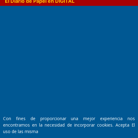
El Diario de Papel en DIGITAL
Fundado por el
Doctor Antonio Nemesio
Primera edición: Domingo 3 de Mayo de 1992
Miembro de ADIRA,ADEPA y CPPAL
Propietario: El Diario SRL
Director Periodístico:
Con fines de proporcionar una mejor experiencia nos
Walter René Goñi
encontramos en la necesidad de incorporar cookies. Acepta El
uso de las misma