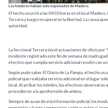
Los hombres habían sido expulsados de Madero.
El hecho ocurrió a las 04:50 horas en el local Madero.
Tercera y luego recuperaron la libertad. La causa qued
autoridad.
La Seccional Tercera inició actuaciones de oficio por "
incidente registrado este fin de semana de madrugada
efectivo que cumplía servicio adicional resultó con un
Según pudo saber El Diario de La Pampa, el hecho ocu
policial que realizaba servicio adicional en el lugar so
local. Al arribar los móviles, los efectivos observar
procedieron a la aprehensión de ambos.
Siempre de acuerdo a la información policial, los invo
momentos y luego comenzaron a pelear entre sí, prop