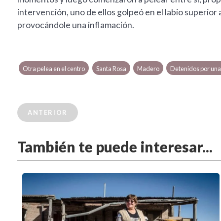
intervención, uno de ellos golpeó en el labio superior a
provocándole una inflamación.
Otra pelea en el centro
Santa Rosa
Madero
Detenidos por una
ANTERIOR
También te puede interesar...