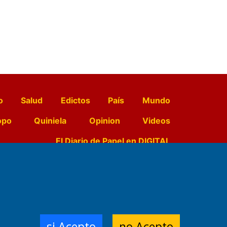
o
Salud
Edictos
País
Mundo
opo
Quiniela
Opinion
Videos
El Diario de Papel en DIGITAL
e Contenidos:
Nemesio
ración,
si Acepto
no Acepto