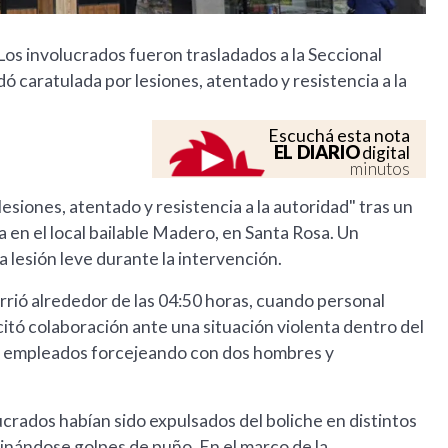
 Los involucrados fueron trasladados a la Seccional
ó caratulada por lesiones, atentado y resistencia a la
Escuchá esta nota
EL DIARIO
digital
minutos
lesiones, atentado y resistencia a la autoridad" tras un
 en el local bailable Madero, en Santa Rosa. Un
a lesión leve durante la intervención.
rrió alrededor de las 04:50 horas, cuando personal
licitó colaboración ante una situación violenta dentro del
on a empleados forcejeando con dos hombres y
lucrados habían sido expulsados del boliche en distintos
inándose golpes de puño. En el marco de la