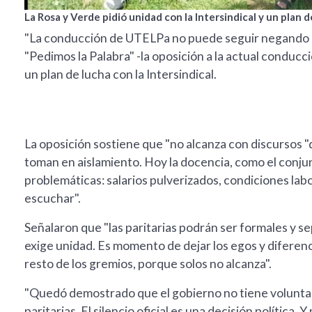
La Rosa y Verde pidió unidad con la Intersindical y un plan d
"La conducción de UTELPa no puede seguir negando la r
"Pedimos la Palabra" -la oposición a la actual conduc
un plan de lucha con la Intersindical.
La oposición sostiene que "no alcanza con discursos "
toman en aislamiento. Hoy la docencia, como el conjunt
problemáticas: salarios pulverizados, condiciones lab
escuchar".
Señalaron que "las paritarias podrán ser formales y sep
exige unidad. Es momento de dejar los egos y diferenc
resto de los gremios, porque solos no alcanza".
"Quedó demostrado que el gobierno no tiene voluntad
paritarias. El silencio oficial es una decisión política.