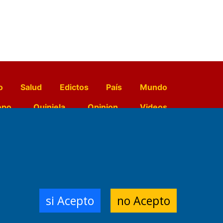
o
Salud
Edictos
País
Mundo
opo
Quiniela
Opinion
Videos
El Diario de Papel en DIGITAL
e Contenidos:
Nemesio
si Acepto
no Acepto
ración,
 Planta Impresora: