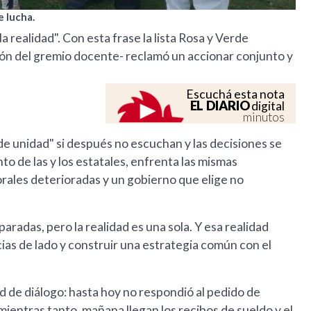
e lucha.
ealidad". Con esta frase la lista Rosa y Verde
ción del gremio docente- reclamó un accionar conjunto y
Escuchá esta nota
EL DIARIO
digital
minutos
de unidad" si después no escuchan y las decisiones se
o de las y los estatales, enfrenta las mismas
orales deterioradas y un gobierno que elige no
aradas, pero la realidad es una sola. Y esa realidad
ias de lado y construir una estrategia común con el
 de diálogo: hasta hoy no respondió al pedido de
 Y mientras tanto, mañana llegan los recibos de sueldo y el