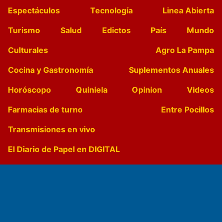
Espectáculos
Tecnología
Linea Abierta
Turismo
Salud
Edictos
País
Mundo
Culturales
Agro La Pampa
Cocina y Gastronomía
Suplementos Anuales
Horóscopo
Quiniela
Opinion
Videos
Farmacias de turno
Entre Pocillos
Transmisiones en vivo
El Diario de Papel en DIGITAL