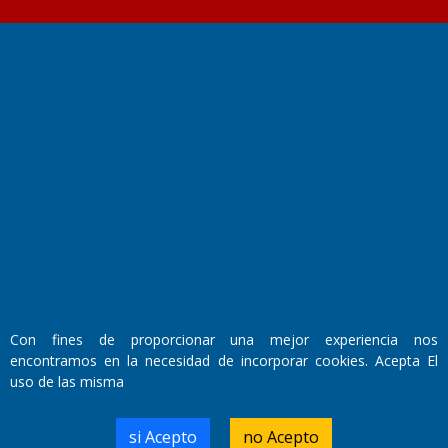
Fundado por el
Doctor Antonio Nemesio
Primera edición: Domingo 3 de Mayo de 1992
Miembro de ADIRA,ADEPA y CPPAL
Propietario: El Diario SRL
Director Periodístico:
Walter René Goñi
Con fines de proporcionar una mejor experiencia nos
encontramos en la necesidad de incorporar cookies. Acepta El
Domicilio Legal: José Ingenieros 855,
uso de las misma
Santa Rosa, La Pampa.
Número de Registro DNDA:
RL-2019-55551274-APN-DNDA#MJ
si Acepto
no Acepto