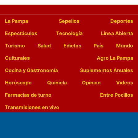
La Pampa
Sepelios
Deportes
Espectáculos
Tecnología
Linea Abierta
Turismo
Salud
Edictos
País
Mundo
Culturales
Agro La Pampa
Cocina y Gastronomía
Suplementos Anuales
Horóscopo
Quiniela
Opinion
Videos
Farmacias de turno
Entre Pocillos
Transmisiones en vivo
El Diario de Papel en DIGITAL