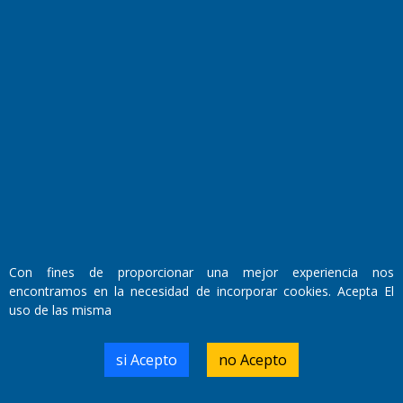
Fundado por el
Doctor Antonio Nemesio
Primera edición: Domingo 3 de Mayo de 1992
Miembro de ADIRA,ADEPA y CPPAL
Propietario: El Diario SRL
Con fines de proporcionar una mejor experiencia nos
Director Periodístico:
encontramos en la necesidad de incorporar cookies. Acepta El
Walter René Goñi
uso de las misma
si Acepto
no Acepto
Domicilio Legal: José Ingenieros 855,
Santa Rosa, La Pampa.
Número de Registro DNDA: