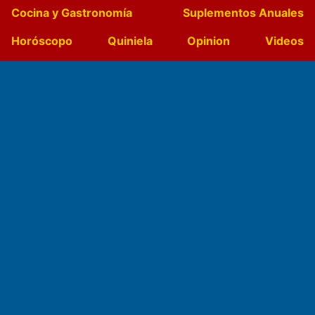
Cocina y Gastronomía
Suplementos Anuales
Horóscopo
Quiniela
Opinion
Videos
Farmacias de turno
Entre Pocillos
Transmisiones en vivo
El Diario de Papel en DIGITAL