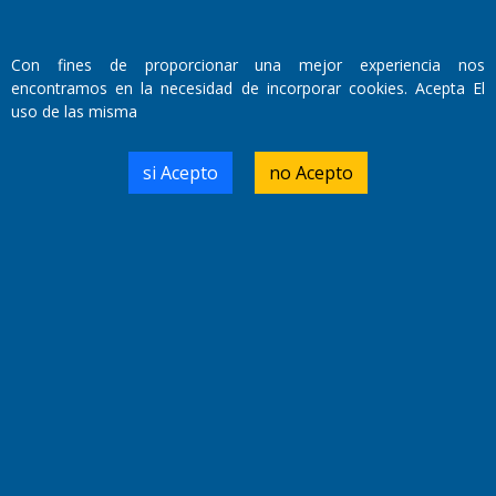
Fundado por el
Doctor Antonio Nemesio
Primera edición: Domingo 3 de Mayo de 1992
Con fines de proporcionar una mejor experiencia nos
Miembro de ADIRA,ADEPA y CPPAL
encontramos en la necesidad de incorporar cookies. Acepta El
Propietario: El Diario SRL
uso de las misma
Director Periodístico:
Walter René Goñi
si Acepto
no Acepto
Domicilio Legal: José Ingenieros 855,
Santa Rosa, La Pampa.
Número de Registro DNDA:
RL-2019-55551274-APN-DNDA#MJ
Edición #
9421
Fecha de Edición:
10/08/2026
Fecha de Inicio: 19/10/2000
Director General de Contenidos:
Dr. Jorge Ricardo Nemesio
Redacción, Administración,
Oficina Comercial y Planta Impresora: