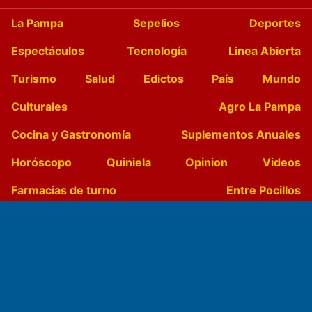
La Pampa
Sepelios
Deportes
Espectáculos
Tecnología
Linea Abierta
Turismo
Salud
Edictos
País
Mundo
Culturales
Agro La Pampa
Cocina y Gastronomía
Suplementos Anuales
Horóscopo
Quiniela
Opinion
Videos
Farmacias de turno
Entre Pocillos
Transmisiones en vivo
El Diario de Papel en DIGITAL