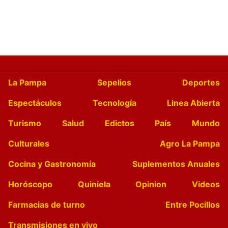
La Pampa
Sepelios
Deportes
Espectáculos
Tecnología
Linea Abierta
Turismo
Salud
Edictos
País
Mundo
Culturales
Agro La Pampa
Cocina y Gastronomía
Suplementos Anuales
Horóscopo
Quiniela
Opinion
Videos
Farmacias de turno
Entre Pocillos
Transmisiones en vivo