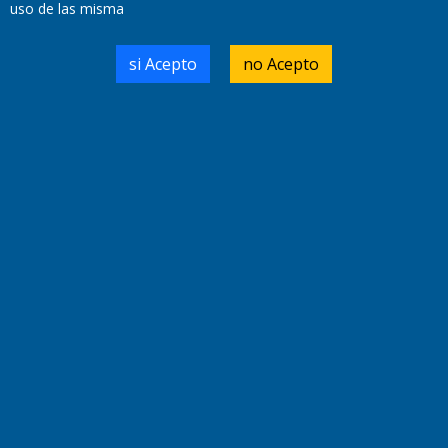
uso de las misma
Domicilio Legal: José Ingenieros 855,
si Acepto
no Acepto
Santa Rosa, La Pampa.
Número de Registro DNDA:
RL-2019-55551274-APN-DNDA#MJ
Edición #
9417
Fecha de Edición:
6/08/2026
Fecha de Inicio: 19/10/2000
Director General de Contenidos:
Dr. Jorge Ricardo Nemesio
Redacción, Administración,
Oficina Comercial y Planta Impresora:
José Ingenieros 855,
Santa Rosa, La Pampa, Argentina.
Tel: (02954) 411117/18/19/20
Cel: +54 2954 535213