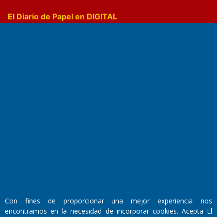
El Diario de Papel en DIGITAL
Fundado por el
Doctor Antonio Nemesio
Primera edición: Domingo 3 de Mayo de 1992
Miembro de ADIRA,ADEPA y CPPAL
Propietario: El Diario SRL
Director Periodístico:
Con fines de proporcionar una mejor experiencia nos
Walter René Goñi
encontramos en la necesidad de incorporar cookies. Acepta El